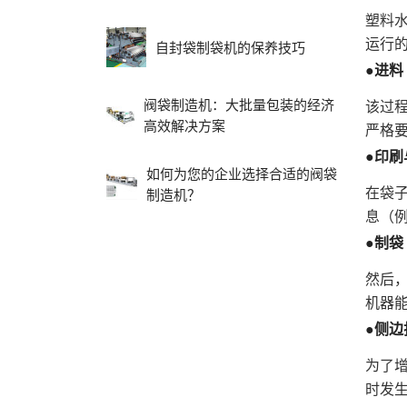
塑料
运行
自封袋制袋机的保养技巧
●进料
阀袋制造机：大批量包装的经济
该过
高效解决方案
严格
●印刷
如何为您的企业选择合适的阀袋
在袋
制造机？
息（
●制袋
然后
机器
●侧
为了
时发