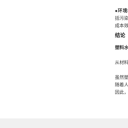
●
环境
括污
成本
结论
塑料
从材
虽然
随着
因此